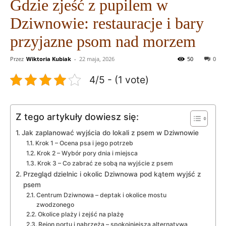
Gdzie zjeść z pupilem w
Dziwnowie: restauracje i bary
przyjazne psom nad morzem
Przez
Wiktoria Kubiak
-
22 maja, 2026
50
0
4/5 - (1 vote)
Z tego artykuły dowiesz się:
Jak zaplanować wyjścia do lokali z psem w Dziwnowie
Krok 1 – Ocena psa i jego potrzeb
Krok 2 – Wybór pory dnia i miejsca
Krok 3 – Co zabrać ze sobą na wyjście z psem
Przegląd dzielnic i okolic Dziwnowa pod kątem wyjść z
psem
Centrum Dziwnowa – deptak i okolice mostu
zwodzonego
Okolice plaży i zejść na plażę
Rejon portu i nabrzeża – spokojniejsza alternatywa