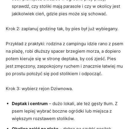
sprawdź, czy stoliki mają parasole i czy w okolicy jest
jakikolwiek cień, gdzie pies może się schować.
Krok 2: zaplanuj godzinę tak, by pies był już wybiegany.
Przykład z praktyki: rodzina z campingu idzie rano z psem
na plażę, robi dłuższy spacer brzegiem morza, a dopiero
potem kieruje się w stronę deptaka, by coś zjeść. Pies
jest zmęczony, zaspokojony ruchem i znacznie łatwiej mu
po prostu położyć się pod stolikiem i odpocząć.
Krok 3: wybierz rejon Dziwnowa.
Deptak i centrum
– dużo lokali, ale też gęsty tłum. Z
psem lepiej wybrać boczne ogródki lub miejsca z
większym rozstawem stolików.
Okolice zejść na plażę
– dobre na szybki posiłek