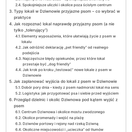
Spokojniejsze uliczki i okolice poza ścisłym centrum
Typy lokali w Dziwnowie przyjazne psom – co wybrać w
praktyce
Jak rozpoznać lokal naprawdę przyjazny psom (a nie
tylko „tolerujący”)
Elementy wyposażenia, które ułatwiają życie z psem w
lokalu
Jak odróżnić deklarację „pet friendly” od realnego
podejścia
Najczęstsze błędy opiekunów, przez które lokal
przestaje być „dog friendly”
Jak krok po kroku „testować” nowe lokale z psem w
Dziwnowie
Jak zaplanować wyjścia do lokali z psem w Dziwnowie
Dobór pory dnia – kiedy z psem nadmorski lokal ma sens
Logistyka: jak przygotować psa i siebie przed wyjściem
Przegląd dzielnic i okolic Dziwnowa pod kątem wyjść z
psem
Centrum Dziwnowa i okolice mostu zwodzonego
Okolice promenady i wejść na plażę
Dziwnów portowy i rejony nad rzeką Dziwną
Okoliczne miejscowości i „ucieczka” od tłumów